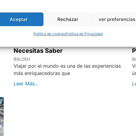
Aceptar
Rechazar
ver preferencias
Política de cookies
Política de Privacidad
Viajar por Todo el Mundo: Lo Que
C
Necesitas Saber
P
BALDEH
B
Viajar por el mundo es una de las experiencias
V
más enriquecedoras que
ú
Leer Más…
L