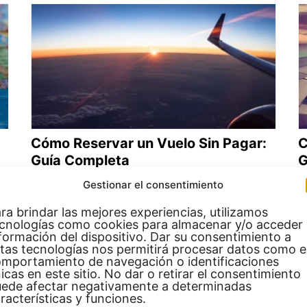
Cómo Reservar un Vuelo Sin Pagar:
C
Guía Completa
G
BALDEH
B
Gestionar el consentimiento
Viajar es una de las experiencias más
P
gratificantes y enriquecedoras que uno
s
ra brindar las mejores experiencias, utilizamos
cnologías como cookies para almacenar y/o acceder
Leer Más…
L
formación del dispositivo. Dar su consentimiento a
tas tecnologías nos permitirá procesar datos como e
mportamiento de navegación o identificaciones
icas en este sitio. No dar o retirar el consentimiento
ede afectar negativamente a determinadas
racterísticas y funciones.