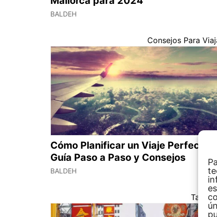
Mallorca para 2024
BALDEH
Consejos Para Viaj
Cómo Planificar un Viaje Perfecto:
Guía Paso a Paso y Consejos
Pa
te
BALDEH
in
es
co
Tailand
ún
pu