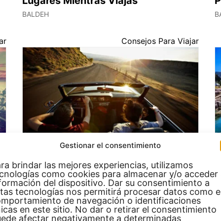
Lugares Mientras Viajas
P
BALDEH
B
ar
Consejos Para Viajar
Gestionar el consentimiento
Consejos para Viajar en Carretera
G
Preparativos y recomendación
P
ra brindar las mejores experiencias, utilizamos
cnologías como cookies para almacenar y/o acceder
BALDEH
B
formación del dispositivo. Dar su consentimiento a
tas tecnologías nos permitirá procesar datos como e
mportamiento de navegación o identificaciones
ia
Malta
icas en este sitio. No dar o retirar el consentimiento
ede afectar negativamente a determinadas