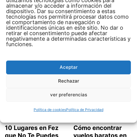
utilizamos tecnologías como cookies para
almacenar y/o acceder a información del
dispositivo. Dar su consentimiento a estas
tecnologías nos permitirá procesar datos como
Cómo visitar
10 Sitios de Tanger
el comportamiento de navegación o
identificaciones únicas en este sitio. No dar o
Marrakech en 3
qué debes Visitar
retirar el consentimiento puede afectar
dias
negativamente a determinadas características y
BALDEH
funciones.
Situada en la costa norte
BALDEH
de Marruecos, Tánger es
Cómo Marrakech en 3
una ciudad vibrante
Días Marrakech es una
Aceptar
ciudad fascinante que en
Leer Más…
Leer Más…
Rechazar
ver preferencias
Política de cookies
Política de Privacidad
10 Lugares en Fez
Cómo encontrar
que No Te Puedes
vuelos baratos en