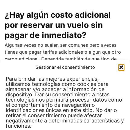
¿Hay algún costo adicional
por reservar un vuelo sin
pagar de inmediato?
Algunas veces no suelen ser comunes pero aveces
tienes que pagar tarifas adicionales o algun que otro
cargo adicional. Dependria también de que tipo de
agencia o aerolinea
Gestionar el consentimiento
Para brindar las mejores experiencias,
utilizamos tecnologías como cookies para
¿Cuánto tiempo puedo
almacenar y/o acceder a información del
mantener una reserva sin
dispositivo. Dar su consentimiento a estas
tecnologías nos permitirá procesar datos como
pagar?
el comportamiento de navegación o
identificaciones únicas en este sitio. No dar o
retirar el consentimiento puede afectar
Va dependiendo de compañias o agencias depende de
negativamente a determinadas características y
donde hagas la reserva, porque cada empresa de
funciones.