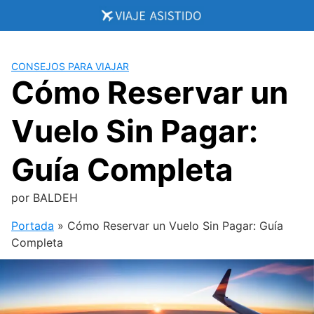
Saltar
al
contenido
CONSEJOS PARA VIAJAR
Cómo Reservar un
Vuelo Sin Pagar:
Guía Completa
por
BALDEH
Portada
»
Cómo Reservar un Vuelo Sin Pagar: Guía
Completa