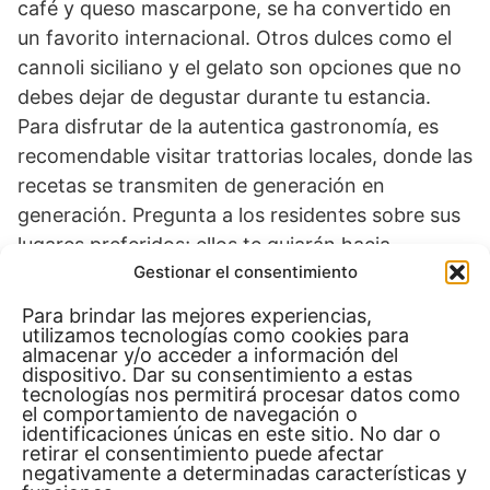
café y queso mascarpone, se ha convertido en
un favorito internacional. Otros dulces como el
cannoli siciliano y el gelato son opciones que no
debes dejar de degustar durante tu estancia.
Para disfrutar de la autentica gastronomía, es
recomendable visitar trattorias locales, donde las
recetas se transmiten de generación en
generación. Pregunta a los residentes sobre sus
lugares preferidos; ellos te guiarán hacia
Gestionar el consentimiento
auténticos rincones culinarios que ofrecen un
trato amable y platos ricos en sabor.
Para brindar las mejores experiencias,
utilizamos tecnologías como cookies para
almacenar y/o acceder a información del
Si bien podrás encontrar opciones en
dispositivo. Dar su consentimiento a estas
restaurantes turísticos, la experiencia
tecnologías nos permitirá procesar datos como
el comportamiento de navegación o
gastronómica más genuina se vive alejado de las
identificaciones únicas en este sitio. No dar o
rutas más conocidas. Aprovecha cada comida
retirar el consentimiento puede afectar
negativamente a determinadas características y
para explorar las texturas y sabores que la dieta