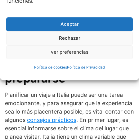
funciones.
mediterránea tiene para ofrecer, celebrando con
cada bocado la rica herencia cultural de Italia.
Aceptar
Consejos prácticos
Rechazar
para turistas: Qué
ver preferencias
llevar y cómo
Política de cookies
Política de Privacidad
prepararse
Planificar un viaje a Italia puede ser una tarea
emocionante, y para asegurar que la experiencia
sea lo más placentera posible, es vital contar con
algunos
consejos prácticos
. En primer lugar, es
esencial informarse sobre el clima del lugar que
planea visitar. Italia tiene un clima variable que