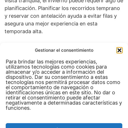
visita tranquila, el invierno puede requerir algo de
planificación. Planificar los recorridos temprano
y reservar con antelación ayuda a evitar filas y
asegura una mejor experiencia en esta
temporada alta.
Consejos Prácticos para
Gestionar el consentimiento
Viajar a Egipto en la Mejor
Para brindar las mejores experiencias,
utilizamos tecnologías como cookies para
Época
almacenar y/o acceder a información del
dispositivo. Dar su consentimiento a estas
Planificar un viaje
a Egipto implica más que elegir
tecnologías nos permitirá procesar datos como
el comportamiento de navegación o
la temporada ideal; también es clave seguir
identificaciones únicas en este sitio. No dar o
ciertos consejos prácticos. Basado en tu
retirar el consentimiento puede afectar
negativamente a determinadas características y
experiencia, estos son algunos de los más útiles:
funciones.
Ropa y Calzado Adecuado
: El clima egipcio
varía, sobre todo en el desierto, donde las