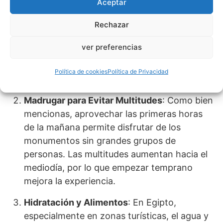
Aceptar
noches son frescas. Lleva ropa cómoda y
Rechazar
transpirable para el día, además de una
chaqueta ligera para las noches,
ver preferencias
especialmente en otoño y primavera. En
verano, usa ropa de algodón y sombreros de
Política de cookies
Política de Privacidad
ala ancha.
Madrugar para Evitar Multitudes
: Como bien
mencionas, aprovechar las primeras horas
de la mañana permite disfrutar de los
monumentos sin grandes grupos de
personas. Las multitudes aumentan hacia el
mediodía, por lo que empezar temprano
mejora la experiencia.
Hidratación y Alimentos
: En Egipto,
especialmente en zonas turísticas, el agua y