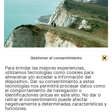
Gestionar el consentimiento
7. Cambridge
Para brindar las mejores experiencias,
utilizamos tecnologías como cookies para
almacenar y/o acceder a información del
Cambridge, al igual que Oxford, es conocida por
dispositivo. Dar su consentimiento a estas
su prestigiosa universidad y su ambiente
tecnologías nos permitirá procesar datos como
el comportamiento de navegación o
académico. La ciudad es especialmente famosa
identificaciones únicas en este sitio. No dar o
por sus
colleges históricos
y por los paseos en
retirar el consentimiento puede afectar
negativamente a determinadas características y
bote por el río Cam, una actividad que permite
funciones.
ver la ciudad desde una perspectiva única.