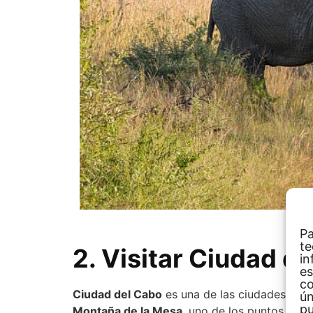
Pa
te
2. Visitar Ciudad d
in
es
co
Ciudad del Cabo
es una de las ciudades más 
ún
pu
Montaña de la Mesa
, uno de los puntos más