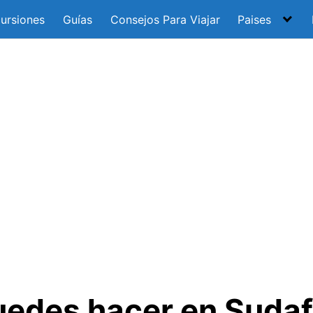
ursiones
Guías
Consejos Para Viajar
Paises
uedes hacer en Sudaf