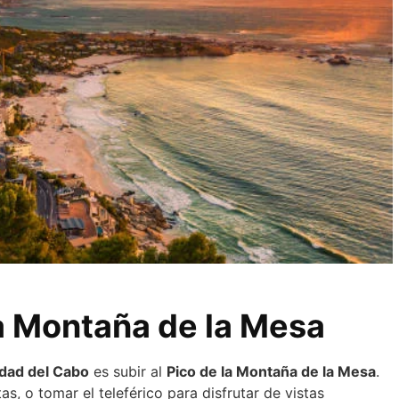
 la Montaña de la Mesa
dad del Cabo
es subir al
Pico de la Montaña de la Mesa
.
as, o tomar el teleférico para disfrutar de vistas