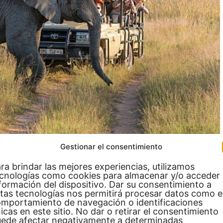
Gestionar el consentimiento
ra brindar las mejores experiencias, utilizamos
cnologías como cookies para almacenar y/o acceder
el Cabo
formación del dispositivo. Dar su consentimiento a
tas tecnologías nos permitirá procesar datos como e
mportamiento de navegación o identificaciones
bellas del mundo. No puedes perderte la vista desde la
icas en este sitio. No dar o retirar el consentimiento
ede afectar negativamente a determinadas
 icónicos de Sudáfrica. Además, puedes explorar el