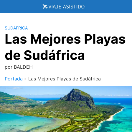
Saltar
al
contenido
SUDÁFRICA
Las Mejores Playas
de Sudáfrica
por
BALDEH
Portada
»
Las Mejores Playas de Sudáfrica