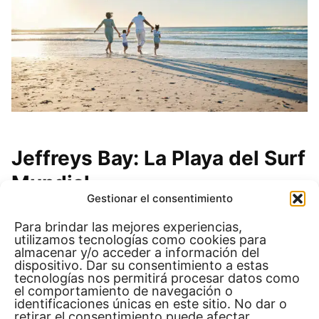
Jeffreys Bay: La Playa del Surf
Mundial
Gestionar el consentimiento
Jeffreys Bay, conocida internacionalmente como
Para brindar las mejores experiencias,
un destino de surf, es un paraíso para quienes
utilizamos tecnologías como cookies para
aman este deporte. Las olas perfectas de esta
almacenar y/o acceder a información del
dispositivo. Dar su consentimiento a estas
playa atraen a surfistas de todo el mundo,
tecnologías nos permitirá procesar datos como
especialmente durante el famoso evento del
el comportamiento de navegación o
identificaciones únicas en este sitio. No dar o
World Surf League. Además del surf, el lugar
retirar el consentimiento puede afectar