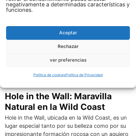
ofrece una atmósfera tranquila y una comunidad
negativamente a determinadas características y
funciones.
acogedora, lo que lo convierte en una excelente
opción también para quienes buscan paz y un
entorno relajado.
Aceptar
La playa es amplia y permite disfrutar de largas
Rechazar
caminatas o simplemente descansar mientras se
observa el mar. Jeffreys Bay es, sin duda, un
ver preferencias
lugar único y un destino imperdible para los
amantes del surf y la naturaleza.
Política de cookies
Política de Privacidad
Hole in the Wall: Maravilla
Natural en la Wild Coast
Hole in the Wall, ubicada en la Wild Coast, es un
lugar especial tanto por su belleza como por su
impresionante formación rocosa con un agujero