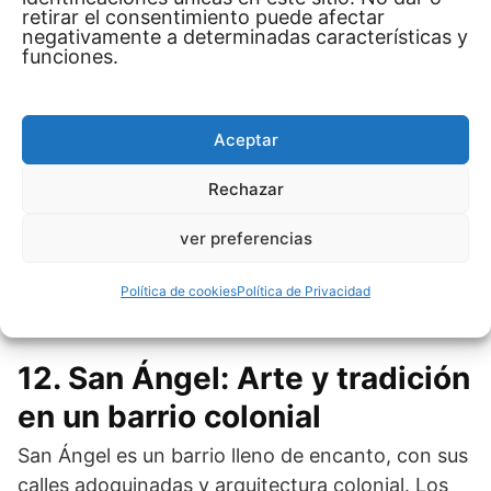
retirar el consentimiento puede afectar
negativamente a determinadas características y
11. Plaza Garibaldi: Sumérgete
funciones.
en el ritmo de los mariachis
La Plaza Garibaldi es el lugar perfecto para vivir
Aceptar
la experiencia de la música mariachi. Rodeado de
músicos tocando rancheras, puedes unirte a una
Rechazar
noche de canto y baile. Fue una experiencia
ver preferencias
divertida y auténtica, y no hay mejor forma de
cerrar la noche que cantando una buena
Política de cookies
Política de Privacidad
ranchera con una copita de tequila.
12. San Ángel: Arte y tradición
en un barrio colonial
San Ángel es un barrio lleno de encanto, con sus
calles adoquinadas y arquitectura colonial. Los