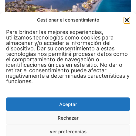
Gestionar el consentimiento
Para brindar las mejores experiencias,
utilizamos tecnologías como cookies para
almacenar y/o acceder a información del
dispositivo. Dar su consentimiento a estas
tecnologías nos permitirá procesar datos como
el comportamiento de navegación o
identificaciones únicas en este sitio. No dar o
retirar el consentimiento puede afectar
Consejos Útiles para Tu
negativamente a determinadas características y
funciones.
Viaje a Cancún
Aceptar
Viajar a Cancún
puede ser una experiencia
inolvidable si se consideran ciertos aspectos
Rechazar
prácticos que garantizarán una estancia
ver preferencias
placentera y segura
. En primer lugar, es